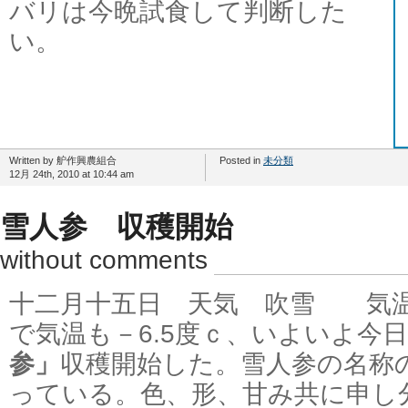
バリは今晩試食して判断した
い。
Written by 舮作興農組合
Posted in
未分類
12月 24th, 2010 at 10:44 am
雪人参 収穫開始
without comments
十二月十五日 天気 吹雪 気温-
で気温も－6.5度ｃ、いよいよ今
参」
収穫開始した。雪人参の名称
っている。色、形、甘み共に申し