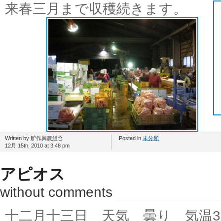
来春三月まで収穫続きます。
Written by 舮作興農組合
Posted in
未分類
12月 15th, 2010 at 3:48 pm
アピオス
without comments
十二月十三日 天気 曇り 気温