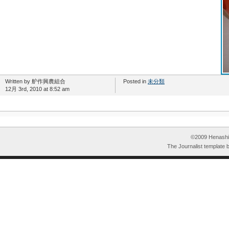
Written by 舮作興農組合
Posted in
未分類
12月 3rd, 2010 at 8:52 am
©2009 HenashiK
The Journalist template