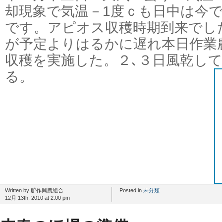
却現象で気温－1度ｃも日中は今
です。アピオス収穫時期到来でし
が予定よりはるかに遅れ本日作業
収穫を実施した。２､３日風乾し
る。
Written by 舮作興農組合
Posted in
未分類
12月 13th, 2010 at 2:00 pm