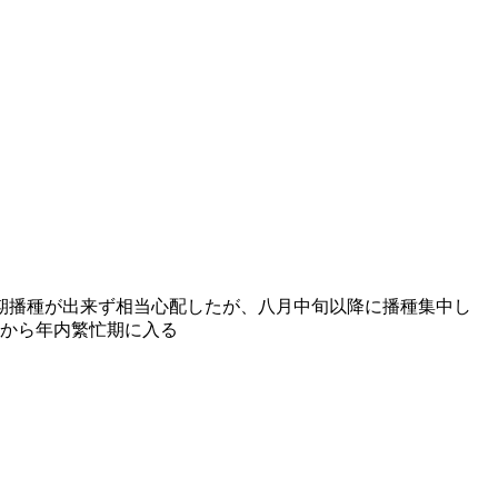
期播種が出来ず相当心配したが、八月中旬以降に播種集中し
日から年内繁忙期に入る