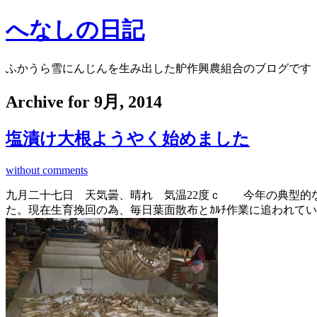
へなしの日記
ふかうら雪にんじんを生み出した舮作興農組合のブログです
Archive for 9月, 2014
塩漬け大根ようやく始めました
without comments
九月二十七日 天気曇、晴れ 気温22度ｃ 今年の典型的
た。現在生育挽回の為、毎日葉面散布とｶﾙﾁ作業に追われて