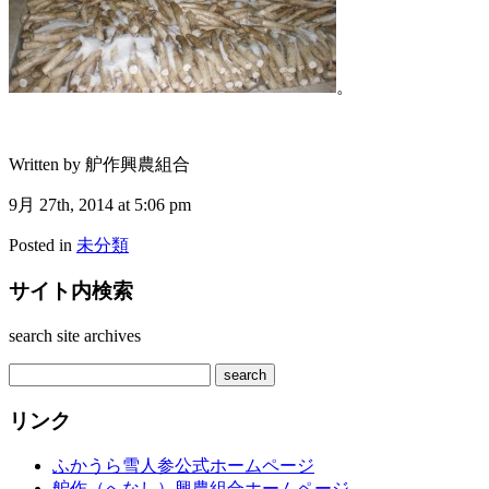
。
Written by 舮作興農組合
9月 27th, 2014 at 5:06 pm
Posted in
未分類
サイト内検索
search site archives
リンク
ふかうら雪人参公式ホームページ
舮作（へなし）興農組合ホームページ