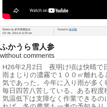
Written by 舮作興農組合
Posted in
未分類
2月 4th, 2014 at 11:50 am
ふかうら雪人参
without comments
H26年2月2日 夜明け頃は快晴
雨まじりの濃霧で１００㎡離れる
気であった。今年に入り雨が多く
毎日四苦八苦している。ある程度
気温低下は支障なく作業できるの
れば、冬の農業も一考の予知あり