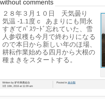
without comments
２８年３月１０日 天気曇り
気温 -1.1度ｃ あまりにも間永
すぎてﾊﾟｽﾜｰﾄﾞ忘れていた、雪
人参収穫も今月で終わりになる
ので本日から新しい年のほ場、
耕耘作業始める四月から大根の
種まきをスタートする。
Written by 舮作興農組合
Posted in
未分類
3月 10th, 2016 at 11:09 am