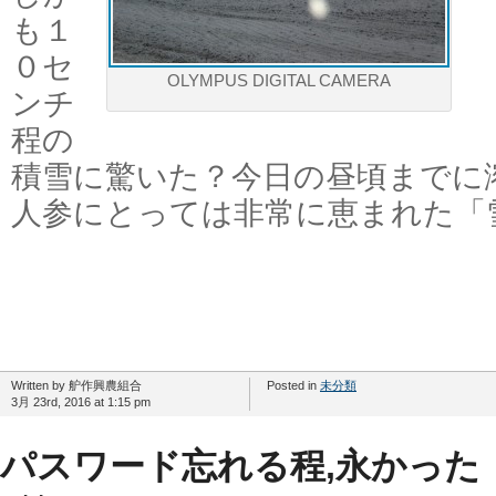
も１
０セ
OLYMPUS DIGITAL CAMERA
ンチ
程の
積雪に驚いた？今日の昼頃までに
人参にとっては非常に恵まれた「
Written by 舮作興農組合
Posted in
未分類
3月 23rd, 2016 at 1:15 pm
パスワード忘れる程,永かった