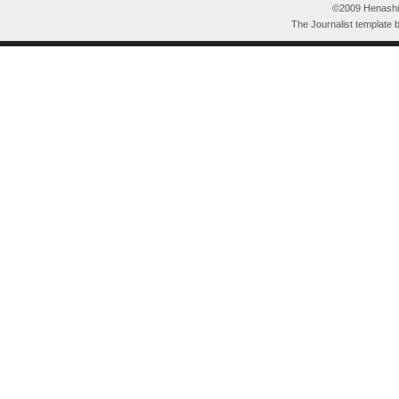
©2009 HenashiK
The Journalist template