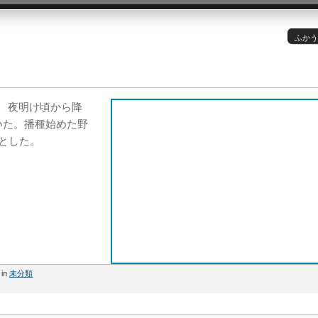
ふかう
c 夜明け頃から降
いた。播種始めた野
とした。
 in
未分類