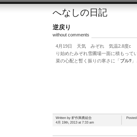
へなしの日記
逆戻り
without comments
4月19日 天気 みぞれ 気温2.8度
り始めたみぞれ雪圃場一面に積もって
菜の心配と暫く振りの寒さに「
ブルﾂ
」
Written by 舮作興農組合
Posted
4月 19th, 2013 at 7:33 am