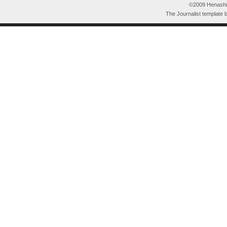
©2009 HenashiK
The Journalist template